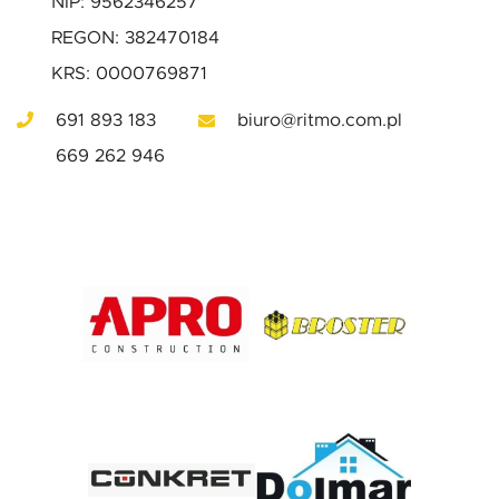
NIP: 9562346257
REGON: 382470184
KRS: 0000769871
691 893 183
biuro@ritmo.com.pl
669 262 946